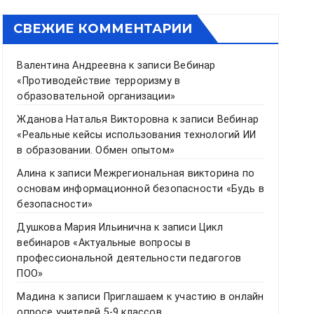
СВЕЖИЕ КОММЕНТАРИИ
Валентина Андреевна
к записи
Вебинар
«Противодействие терроризму в
образовательной организации»
Жданова Наталья Викторовна
к записи
Вебинар
«Реальные кейсы использования технологий ИИ
в образовании. Обмен опытом»
Алина
к записи
Межрегиональная викторина по
основам информационной безопасности «Будь в
безопасности»
Душкова Мария Ильинична
к записи
Цикл
вебинаров «Актуальные вопросы в
профессиональной деятельности педагогов
ПОО»
Мадина
к записи
Приглашаем к участию в онлайн
опросе учителей 5-9 классов