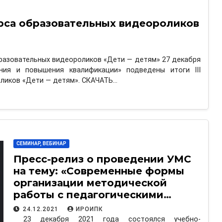
урса образовательных видеороликов
бразовательных видеороликов «Дети — детям» 27 декабря
ния и повышения квалификации» подведены итоги III
оликов «Дети — детям». СКАЧАТЬ…
СЕМИНАР, ВЕБИНАР
Пресс-релиз о проведении УМС
на тему: «Современные формы
организации методической
работы с педагогическими
кадрами организаций общего
24.12.2021
ИРОИПК
образования»
23 декабря 2021 года состоялся учебно-