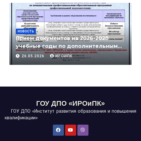
деятельность»
НОВОСТЬ
Прием документов на 2026-2028
учебные годы по дополнительным
профессиональным
26.05.2026
ИРОИПК
образовательным программам
профессиональной переподготовки
ГОУ ДПО «ИРОиПК»
ГОУ ДПО «Институт развития образования и повышения
квалификации»