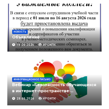
НОВОСТЬ
Объявление
16.06.2026
ИРОИПК
ИНФОРМАЦИОННОЕ ПИСЬМО
Вебинар «Безопасность обучающихся
в интернет-пространстве:
противодействие влиянию и
28.05.2026
ИРОИПК
вовлечению в экстремистскую