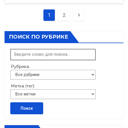
Пагинация
1
2
записей
ПОИСК ПО РУБРИКЕ
Рубрика:
Метка (тег):