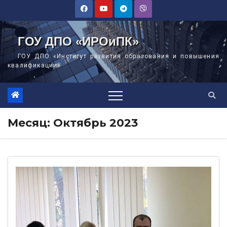
Перейти
к
содержимому
ГОУ ДПО «ИРОиПК»
ГОУ ДПО «Институт развития образования и повышения
квалификации»
Месяц:
Октябрь 2023