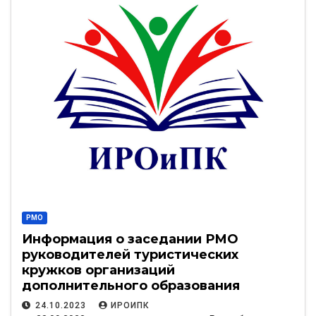
РМО
Информация о заседании РМО
руководителей туристических
кружков организаций
дополнительного образования
кружковой направленности
24.10.2023
ИРОИПК