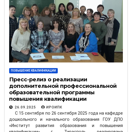
ПОВЫШЕНИЕ КВАЛИФИКАЦИИ
Пресс-релиз о реализации
дополнительной профессиональной
образовательной программы
повышения квалификации
«Воспитатель организаций
26.09.2025
ИРОИПК
дошкольного образования»
С 15 сентября по 26 сентября 2025 года на кафедре
дошкольного и начального образования ГОУ ДПО
«Институт развития образования и повышения
квалификации» г. Тирасполь реализована