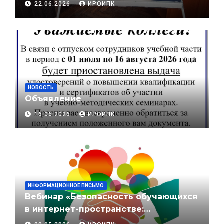
22.06.2026
ИРОИПК
НОВОСТЬ
Объявление
16.06.2026
ИРОИПК
ИНФОРМАЦИОННОЕ ПИСЬМО
Вебинар «Безопасность обучающихся
в интернет-пространстве:
противодействие влиянию и