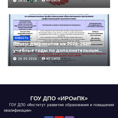
28.05.2026
ИРОИПК
вовлечению в экстремистскую
деятельность»
НОВОСТЬ
Прием документов на 2026-2028
учебные годы по дополнительным
профессиональным
26.05.2026
ИРОИПК
образовательным программам
профессиональной переподготовки
ГОУ ДПО «ИРОиПК»
ГОУ ДПО «Институт развития образования и повышения
квалификации»