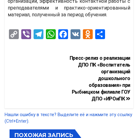
организации, эффективность контактной работы с
преподавателями и практико-ориентированный
материал, полученный за период обучения.
C
Vi
T
W
F
V
O
О
o
b
el
h
a
K
d
т
py
er
e
at
ce
n
п
Навигация
Пресс-релиз о реализации
Li
gr
s
b
o
р
по
ДПО ПК «Воспитатель
n
a
A
o
kl
а
организаций
записям
дошкольного
k
m
p
o
a
в
образования» при
p
k
ss
и
Рыбницком филиале ГОУ
ДПО «ИРОиПК
ni
т
ki
ь
Нашли ошибку в тексте? Выделите её и нажмите эту ссылку
(Ctrl+Enter).
ПОХОЖАЯ ЗАПИСЬ