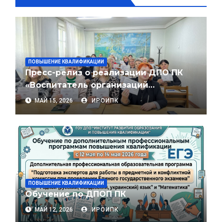
ПОВЫШЕНИЕ КВАЛИФИКАЦИИ
Пресс-релиз о реализации ДПО ПК
«Воспитатель организаций
дошкольного образования» при
МАЙ 15, 2026
ИРОИПК
Рыбницком филиале ГОУ ДПО
«ИРОиПК
ПОВЫШЕНИЕ КВАЛИФИКАЦИИ
Обучение по ДПОП ПК
МАЙ 12, 2026
ИРОИПК