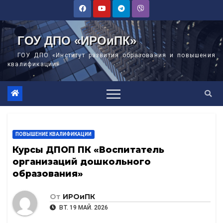
Перейти
к
содержимому
ГОУ ДПО «ИРОиПК»
ГОУ ДПО «Институт развития образования и повышения
квалификации»
ПОВЫШЕНИЕ КВАЛИФИКАЦИИ
Курсы ДПОП ПК «Воспитатель
организаций дошкольного
образования»
От
ИРОиПК
ВТ. 19 МАЙ. 2026