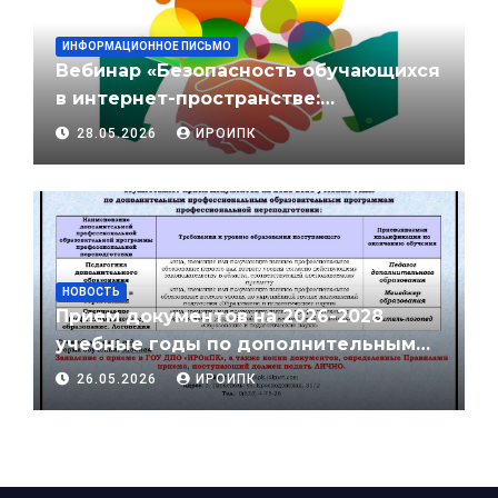
ИНФОРМАЦИОННОЕ ПИСЬМО
Вебинар «Безопасность обучающихся
в интернет-пространстве:
противодействие влиянию и
28.05.2026
ИРОИПК
вовлечению в экстремистскую
деятельность»
НОВОСТЬ
Прием документов на 2026-2028
учебные годы по дополнительным
профессиональным
26.05.2026
ИРОИПК
образовательным программам
профессиональной переподготовки