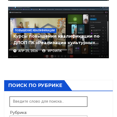
ПОВЫШЕНИЕ КВАЛИФИКАЦИИ
Курсы повышения квалификации по
ДПОП ПК «Реализация культурных
практик в организации дошкольного
АПР 25, 2026
ИРОИПК
образования»
ПОИСК ПО РУБРИКЕ
Рубрика: