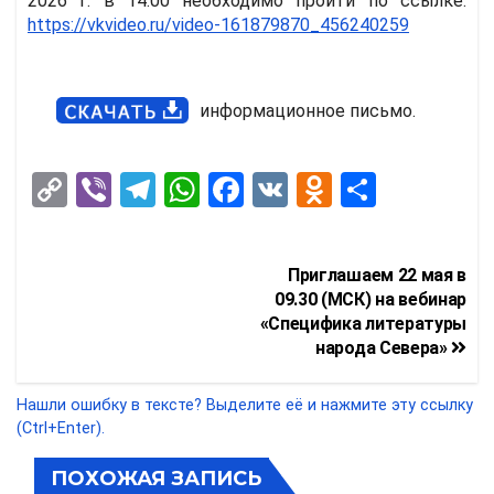
2026 г. в 14.00 необходимо пройти по ссылке:
https://vkvideo.ru/video-161879870_456240259
информационное письмо.
C
Vi
T
W
F
V
O
О
o
b
el
h
a
K
d
т
py
er
e
at
ce
n
п
Навигация
Приглашаем 22 мая в
Li
gr
s
b
o
р
по
09.30 (МСК) на вебинар
n
a
A
o
kl
а
«Специфика литературы
записям
народа Севера»
k
m
p
o
a
в
p
k
ss
и
Нашли ошибку в тексте? Выделите её и нажмите эту ссылку
ni
т
(Ctrl+Enter).
ki
ь
ПОХОЖАЯ ЗАПИСЬ