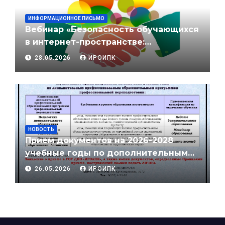
ИНФОРМАЦИОННОЕ ПИСЬМО
Вебинар «Безопасность обучающихся
в интернет-пространстве:
противодействие влиянию и
28.05.2026
ИРОИПК
вовлечению в экстремистскую
деятельность»
НОВОСТЬ
Прием документов на 2026-2028
учебные годы по дополнительным
профессиональным
26.05.2026
ИРОИПК
образовательным программам
профессиональной переподготовки