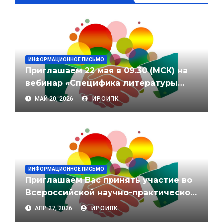
ИНФОРМАЦИОННОЕ ПИСЬМО
Приглашаем 22 мая в 09.30 (МСК) на
вебинар «Специфика литературы
народа Севера»
МАЙ 20, 2026
ИРОИПК
ИНФОРМАЦИОННОЕ ПИСЬМО
Приглашаем Вас принять участие во
Всероссийской научно-практической
конференции молодых
АПР 27, 2026
ИРОИПК
исследователей «Научное