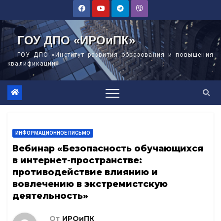
Перейти
к
содержимому
ГОУ ДПО «ИРОиПК»
ГОУ ДПО «Институт развития образования и повышения
квалификации»
ИНФОРМАЦИОННОЕ ПИСЬМО
Вебинар «Безопасность обучающихся
в интернет-пространстве:
противодействие влиянию и
вовлечению в экстремистскую
деятельность»
От
ИРОиПК